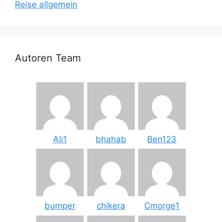
Reise allgemein
Autoren Team
Ali1
bhahab
Ben123
bumper
chikera
Cmorge1