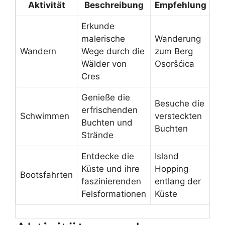
Aktivität
Beschreibung
Empfehlung
Erkunde
malerische
Wanderung
Wandern
Wege durch die
zum Berg
Wälder von
Osoršćica
Cres
Genieße die
Besuche die
erfrischenden
Schwimmen
versteckten
Buchten und
Buchten
Strände
Entdecke die
Island
Küste und ihre
Hopping
Bootsfahrten
faszinierenden
entlang der
Felsformationen
Küste