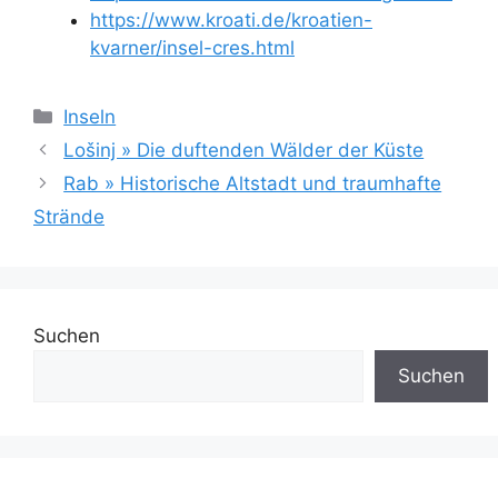
https://www.kroati.de/kroatien-
kvarner/insel-cres.html
Kategorien
Inseln
Lošinj » Die duftenden Wälder der Küste
Rab » Historische Altstadt und traumhafte
Strände
Suchen
Suchen