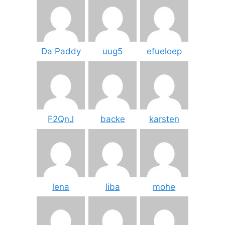
Da Paddy
uug5
efueloep
F2QnJ
backe
karsten
lena
liba
mohe