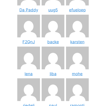
Da Paddy
uug5
efueloep
F2QnJ
backe
karsten
lena
liba
mohe
riedeli
paul
ramonti