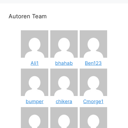
Autoren Team
Ali1
bhahab
Ben123
bumper
chikera
Cmorge1