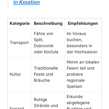
in Kroatien
Kategorie
Beschreibung
Empfehlungen
Fähre von
Im Voraus
Split,
buchen,
Transport
Dubrovnik
besonders in
oder Korčula
der Hochsaison
Nimm an lokalen
Traditionelle
Feiern teil und
Kultur
Feste und
probiere
Bräuche
regionale
Speisen
Erkunde
Ruhige
abgelegene
Strände und
Freizeit
Buchten und