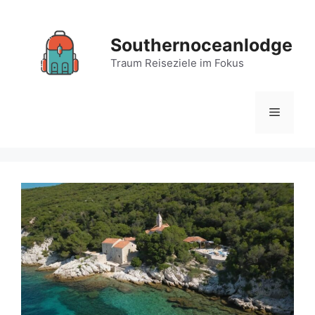
Zum
Inhalt
Southernoceanlodge
springen
Traum Reiseziele im Fokus
Menü