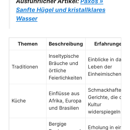
Ausführlicher Artikel:
Paxos »
Sanfte Hügel und kristallklares
Wasser
Themen
Beschreibung
Erfahrungen
Inseltypische
Einblicke in das
Bräuche und
Traditionen
Leben der
örtliche
Einheimischen
Feierlichkeiten
Schmackhafte
Einflüsse aus
Gerichte, die die
Küche
Afrika, Europa
Kultur
und Brasilien
widerspiegeln
Bergige
Erholung in einer