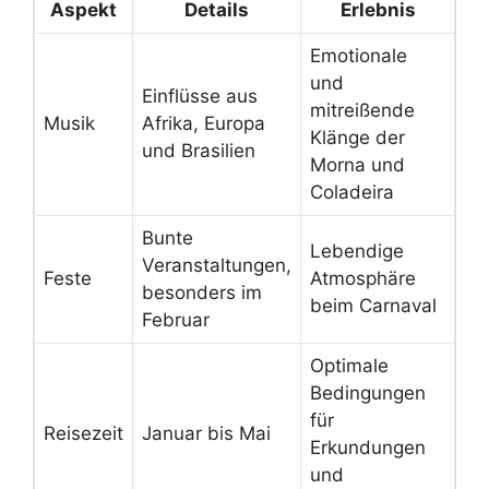
Aspekt
Details
Erlebnis
Emotionale
und
Einflüsse aus
mitreißende
Musik
Afrika, Europa
Klänge der
und Brasilien
Morna und
Coladeira
Bunte
Lebendige
Veranstaltungen,
Feste
Atmosphäre
besonders im
beim Carnaval
Februar
Optimale
Bedingungen
für
Reisezeit
Januar bis Mai
Erkundungen
und