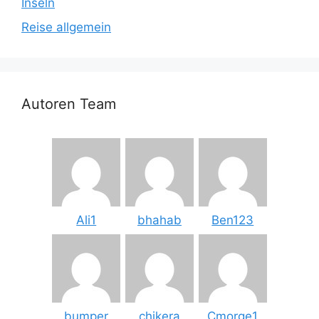
Inseln
Reise allgemein
Autoren Team
Ali1
bhahab
Ben123
bumper
chikera
Cmorge1