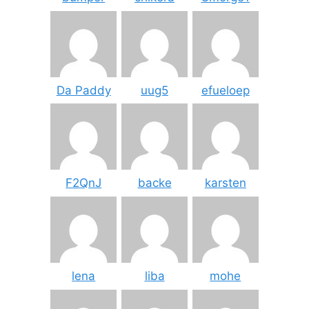
Da Paddy
uug5
efueloep
F2QnJ
backe
karsten
lena
liba
mohe