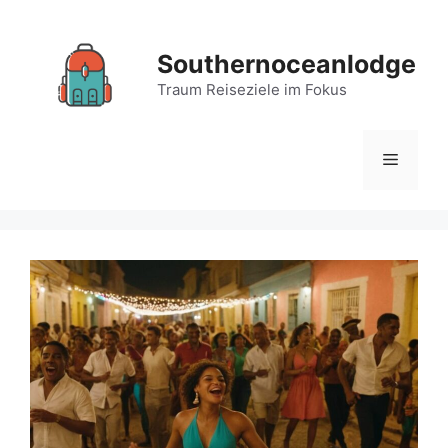
Zum
Inhalt
Southernoceanlodge
springen
Traum Reiseziele im Fokus
Menü