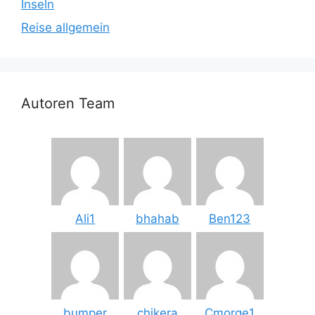
Inseln
Reise allgemein
Autoren Team
Ali1
bhahab
Ben123
bumper
chikera
Cmorge1