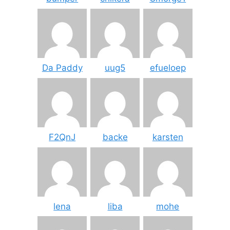
Da Paddy
uug5
efueloep
F2QnJ
backe
karsten
lena
liba
mohe