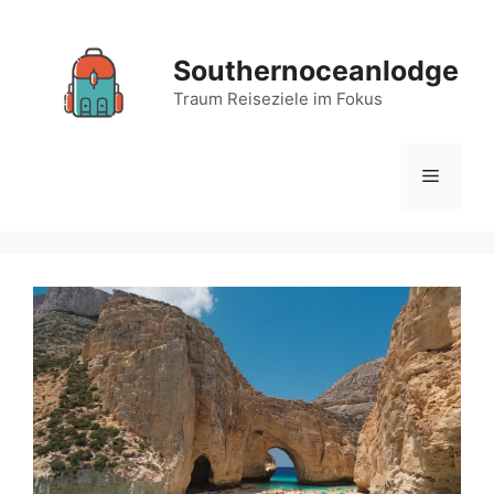
Zum
Inhalt
Southernoceanlodge
springen
Traum Reiseziele im Fokus
Menü