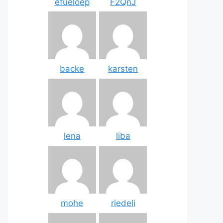
efueloep
F2QnJ
backe
karsten
lena
liba
mohe
riedeli