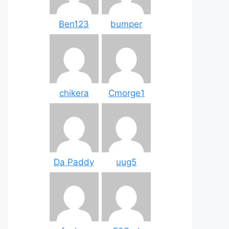
Ben123
bumper
chikera
Cmorge1
Da Paddy
uug5