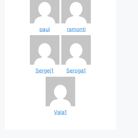
paul
ramonti
Sergej1
Seroga1
Vala1