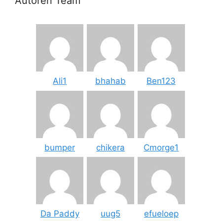
Autoren Team
Ali1
bhahab
Ben123
bumper
chikera
Cmorge1
Da Paddy
uug5
efueloep