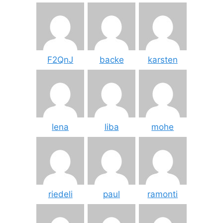
F2QnJ
backe
karsten
lena
liba
mohe
riedeli
paul
ramonti